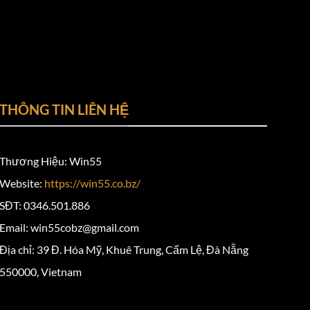
THÔNG TIN LIÊN HỆ
Thương Hiệu: Win55
Website:
https://win55.co.bz/
SĐT: 0346.501.886
Email:
win55cobz@gmail.com
Địa chỉ: 39 Đ. Hóa Mỹ, Khuê Trung, Cẩm Lệ, Đà Nẵng
550000, Vietnam