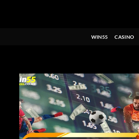
Bỏ
qua
nội
dung
WIN55
CASINO