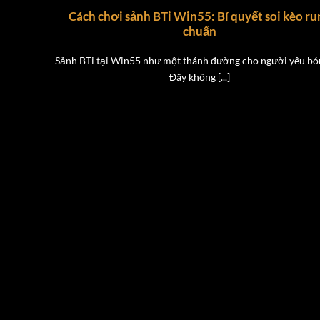
Cách chơi sảnh BTi Win55: Bí quyết soi kèo ru
chuẩn
Sảnh BTi tại Win55 như một thánh đường cho người yêu bó
Đây không [...]