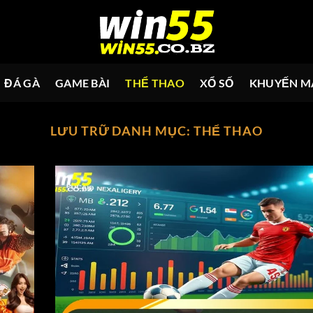
ĐÁ GÀ
GAME BÀI
THỂ THAO
XỔ SỐ
KHUYẾN M
LƯU TRỮ DANH MỤC:
THỂ THAO