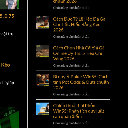
chuẩn 2026
Win55:
Chức năng bình luận bị tắt
ở
Xem
Cách
Trực
5, 0.75
chơi
Tiếp
Cách Đọc Tỷ Lệ Kèo Đá Gà
đá
Thomo
Chi Tiết: Hiểu Bảng Kèo
gà
&
2026
cựa
Kèo
 cột trụ
Chức năng bình luận bị tắt
ở
dao
Thưởng
Cách
Win55:
2026
Đọc
Mẹo
Cách Chọn Nhà Cái Đá Gà
Tỷ
soi
Online Uy Tín: 5 Tiêu Chí
Lệ
chiến
Vàng 2026
Kèo
kê
g Kèo
Chức năng bình luận bị tắt
ở
Đá
chuẩn
Cách
Gà
2026
Chọn
Chi
Bí quyết Poker Win55: Cách
Nhà
Tiết:
tính Pot Odds & Outs chuẩn
chỉ giúp
Cái
Hiểu
2026
Đá
Bảng
Chức năng bình luận bị tắt
ở
Gà
Kèo
Bí
Online
2026
quyết
Uy
Chiến thuật bài Phỏm
Poker
Tín:
Win55: Phân tích quy luật
Win55:
5
câu quân điểm
Cách
Tiêu
Chức năng bình luận bị tắt
ở
tính
Chí
Chiến