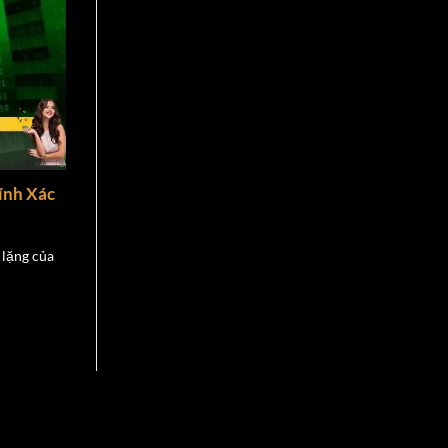
Pot
Vàng
thuật
Odds
2026
bài
&
Phỏm
Outs
Win55:
chuẩn
Phân
2026
tích
quy
luật
câu
quân
điểm
ính Xác
 lặng của