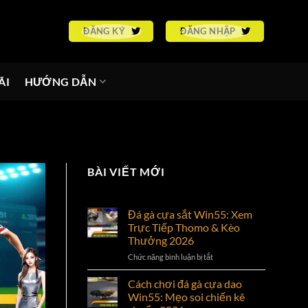
ĐĂNG KÝ
ĐĂNG NHẬP
ÃI
HƯỚNG DẪN
BÀI VIẾT MỚI
Đá gà cựa sắt Win55: Xem
Trực Tiếp Thomo & Kèo
Thưởng 2026
Chức năng bình luận bị tắt
ở
Đá
gà
Cách chơi đá gà cựa dao
cựa
Win55: Mẹo soi chiến kê
sắt