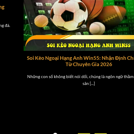
ng
ng đá.
Soi Kèo Ngoại Hạng Anh Win55: Nhận Định Ch
Từ Chuyên Gia 2026
Những con số không biết nói dối, chúng là ngôn ngữ thầm
sân [...]