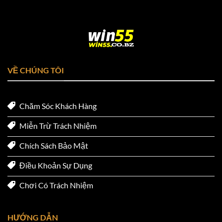
Win55:
Outs
Phân
chuẩn
tích
2026
quy
luật
câu
quân
điểm
VỀ CHÚNG TÔI
Chăm Sóc Khách Hàng
Miễn Trừ Trách Nhiệm
Chích Sách Bảo Mật
Điều Khoản Sự Dụng
Chơi Có Trách Nhiệm
HƯỚNG DẪN