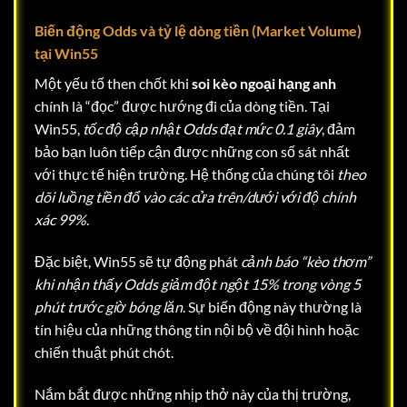
Biến động Odds và tỷ lệ dòng tiền (Market Volume)
tại Win55
Một yếu tố then chốt khi
soi kèo ngoại hạng anh
chính là “đọc” được hướng đi của dòng tiền. Tại
Win55,
tốc độ cập nhật Odds đạt mức 0.1 giây
, đảm
bảo bạn luôn tiếp cận được những con số sát nhất
với thực tế hiện trường. Hệ thống của chúng tôi
theo
dõi luồng tiền đổ vào các cửa trên/dưới với độ chính
xác 99%
.
Đặc biệt, Win55 sẽ tự động phát
cảnh báo “kèo thơm”
khi nhận thấy Odds giảm đột ngột 15% trong vòng 5
phút trước giờ bóng lăn
. Sự biến động này thường là
tín hiệu của những thông tin nội bộ về đội hình hoặc
chiến thuật phút chót.
Nắm bắt được những nhịp thở này của thị trường,