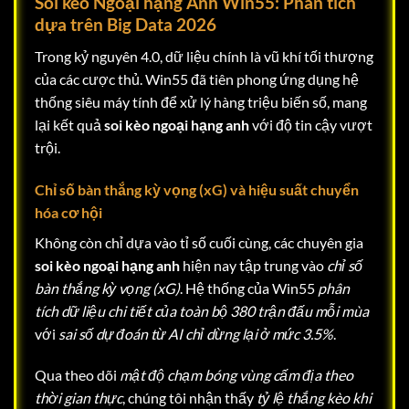
Soi kèo Ngoại hạng Anh Win55: Phân tích
dựa trên Big Data 2026
Trong kỷ nguyên 4.0, dữ liệu chính là vũ khí tối thượng
của các cược thủ. Win55 đã tiên phong ứng dụng hệ
thống siêu máy tính để xử lý hàng triệu biến số, mang
lại kết quả
soi kèo ngoại hạng anh
với độ tin cậy vượt
trội.
Chỉ số bàn thắng kỳ vọng (xG) và hiệu suất chuyển
hóa cơ hội
Không còn chỉ dựa vào tỉ số cuối cùng, các chuyên gia
soi kèo ngoại hạng anh
hiện nay tập trung vào
chỉ số
bàn thắng kỳ vọng (xG)
. Hệ thống của Win55
phân
tích dữ liệu chi tiết của toàn bộ 380 trận đấu mỗi mùa
với
sai số dự đoán từ AI chỉ dừng lại ở mức 3.5%
.
Qua theo dõi
mật độ chạm bóng vùng cấm địa theo
thời gian thực
, chúng tôi nhận thấy
tỷ lệ thắng kèo khi