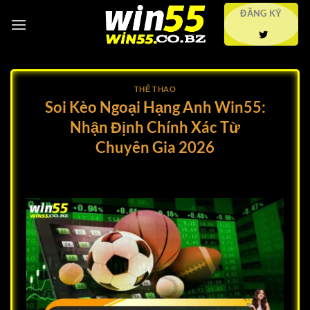
Bỏ
ĐĂNG KÝ
qua
nội
dung
THỂ THAO
Soi Kèo Ngoại Hạng Anh Win55:
Nhận Định Chính Xác Từ
Chuyên Gia 2026