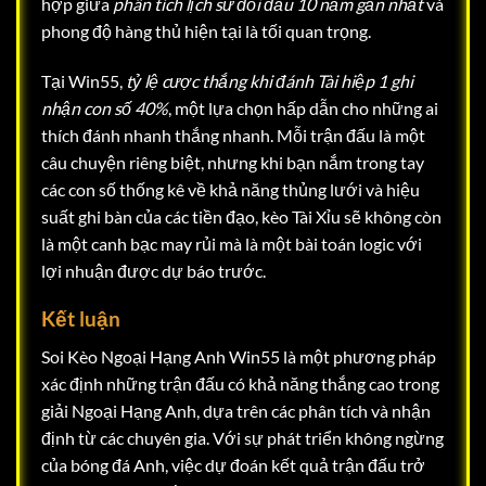
hợp giữa
phân tích lịch sử đối đầu 10 năm gần nhất
và
phong độ hàng thủ hiện tại là tối quan trọng.
Tại Win55,
tỷ lệ cược thắng khi đánh Tài hiệp 1 ghi
nhận con số 40%
, một lựa chọn hấp dẫn cho những ai
thích đánh nhanh thắng nhanh. Mỗi trận đấu là một
câu chuyện riêng biệt, nhưng khi bạn nắm trong tay
các con số thống kê về khả năng thủng lưới và hiệu
suất ghi bàn của các tiền đạo, kèo Tài Xỉu sẽ không còn
là một canh bạc may rủi mà là một bài toán logic với
lợi nhuận được dự báo trước.
Kết luận
Soi Kèo Ngoại Hạng Anh Win55 là một phương pháp
xác định những trận đấu có khả năng thắng cao trong
giải Ngoại Hạng Anh, dựa trên các phân tích và nhận
định từ các chuyên gia. Với sự phát triển không ngừng
của bóng đá Anh, việc dự đoán kết quả trận đấu trở