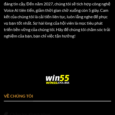
đáng tin cậy. Đến năm 2027, chúng tôi sẽ tích hợp công nghệ
Voice AI tiên tiến, giảm thời gian chờ xuống còn 5 giây. Cam
kết của chúng tôi là cải tiến liên tục, luôn lắng nghe để phục
vụ bạn tốt nhất. Sự hài lòng của hội viên là mục tiêu phát
triển bền vững của chúng tôi. Hãy để chúng tôi chăm sóc trải
nghiệm của bạn, bạn chỉ việc tận hưởng!
VỀ CHÚNG TÔI
Chăm Sóc Khách Hàng