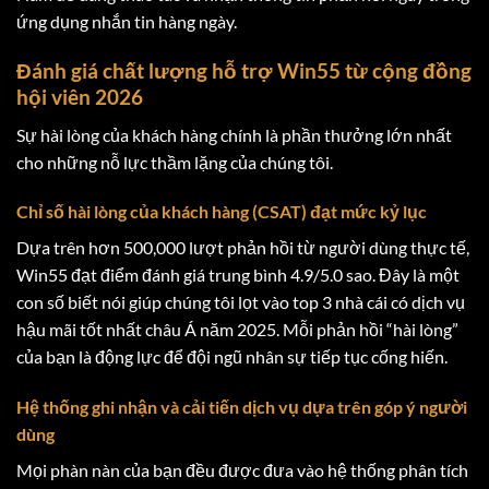
ứng dụng nhắn tin hàng ngày.
Đánh giá chất lượng hỗ trợ Win55 từ cộng đồng
hội viên 2026
Sự hài lòng của khách hàng chính là phần thưởng lớn nhất
cho những nỗ lực thầm lặng của chúng tôi.
Chỉ số hài lòng của khách hàng (CSAT) đạt mức kỷ lục
Dựa trên hơn 500,000 lượt phản hồi từ người dùng thực tế,
Win55 đạt điểm đánh giá trung bình 4.9/5.0 sao. Đây là một
con số biết nói giúp chúng tôi lọt vào top 3 nhà cái có dịch vụ
hậu mãi tốt nhất châu Á năm 2025. Mỗi phản hồi “hài lòng”
của bạn là động lực để đội ngũ nhân sự tiếp tục cống hiến.
Hệ thống ghi nhận và cải tiến dịch vụ dựa trên góp ý người
dùng
Mọi phàn nàn của bạn đều được đưa vào hệ thống phân tích