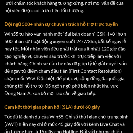
lưới chăm sóc khách hàng tương xứng, nơi mọi vấn đề của
hội viên được coi là ưu tiên tối thượng.
Đội ngũ 500+ nhân sự chuyên trách hỗ trợ trực tuyến
Win55 tự hào vận hành một “đại bản doanh” CSKH với hơn
500 nhân sự hoạt động xuyên suốt 24/7/365, bất kể ngày lễ
hay tết. Mỗi nhân viên đều phải trải qua ít nhất 120 giờ đào
tạo nghiệp vụ chuyên sâu trước khi trực tiếp làm việc với
khách hàng. Chính sự đầu tư này đã giúp tỷ lệ giải quyết vấn
đề ngay từ điểm chạm đầu tiên (First Contact Resolution)
chạm mốc 95%. Đặc biệt, để phục vụ cộng đồng đa quốc gia,
chúng tôi hỗ trợ tới 05 ngôn ngữ phổ biến nhất khu vực
Đông Nam Á, xóa bỏ mọi rào cản về giao tiếp.
Cam kết thời gian phản hồi (SLA) dưới 60 giây
Tốc độ là danh dự của Win55. Chỉ số thời gian chờ trung bình
(AWT) hiện nay chỉ ở mức 45 giây đối với kênh Live Chat và
ấn tượng hơn là 15 giây cho Hotline. Đối với những khiếu