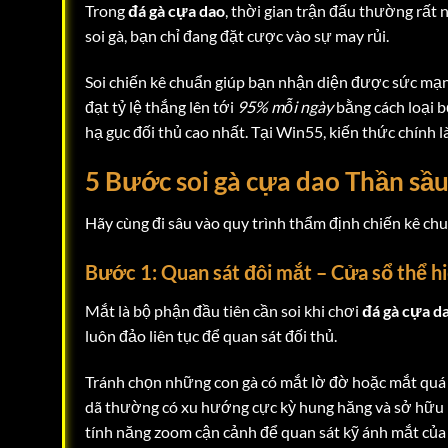
Trong
đá gà cựa dao
, thời gian trận đấu thường rất n
soi gà, bạn chỉ đang đặt cược vào sự may rủi.
Soi chiến kê chuẩn giúp bạn nhận diện được sức mạnh
đạt tỷ lệ thắng lên tới
95% mỗi ngày
bằng cách loại b
hạ gục đối thủ cao nhất. Tại Win55, kiến thức chính 
5 Bước soi gà cựa dao Thần sầu
Hãy cùng đi sâu vào quy trình thẩm định chiến kê c
Bước 1: Quan sát đôi mắt – Cửa sổ thể hiệ
Mắt là bộ phận đầu tiên cần soi khi chơi
đá gà cựa d
luôn đảo liên tục để quan sát đối thủ.
Tránh chọn những con gà có mắt lờ đờ hoặc mắt quá 
dã thường có xu hướng cực kỳ hung hăng và sở hữu n
tính năng zoom cận cảnh để quan sát kỹ ánh mắt của