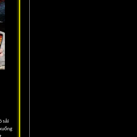
ó sải
 xuống
t