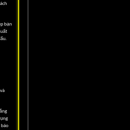
cách
ép bạn
suất
đấu.
 và
rắng
dụng
g báo