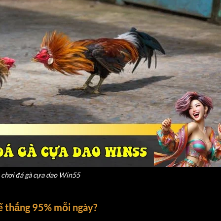
 chơi đá gà cựa dao Win55
 để thắng 95% mỗi ngày?