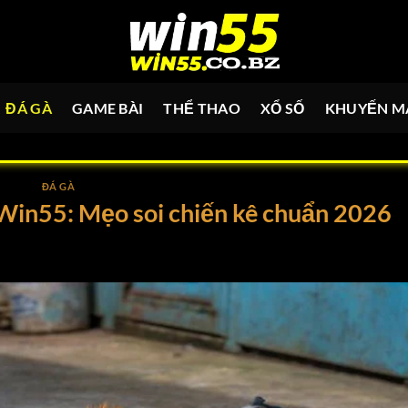
ĐÁ GÀ
GAME BÀI
THỂ THAO
XỔ SỐ
KHUYẾN M
ĐÁ GÀ
 Win55: Mẹo soi chiến kê chuẩn 2026