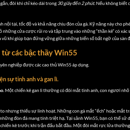
gắn, đôi khi chỉ kéo dài trong
30 giây đến 2 phút
. Nếu không biết 
 nội tại, tốc độ và khả năng chịu đòn của gà. Kỹ năng này cho ph
ỏ những cửa cược rủi ro và tập trung vào những “thần kê” có xác 
là vũ khí giúp bạn đứng vững giữa những biến số bất ngờ của sàn 
 từ các bậc thầy Win55
huyên nghiệp được các cao thủ Win55 áp dụng.
n sự tinh anh và gan lì.
ao
. Một chiến kê gan lì thường có đôi mắt tinh anh, con ngươi nhỏ
to nhưng thiếu sự linh hoạt. Những con gà mắt “ếch” hoặc mắt t
hững đòn đá mang tính triệt hạ. Tại sảnh Win55, bạn có thể sử 
 chiến kê trước khi trận đấu bắt đầu. Một đôi mắt rực lửa thườn