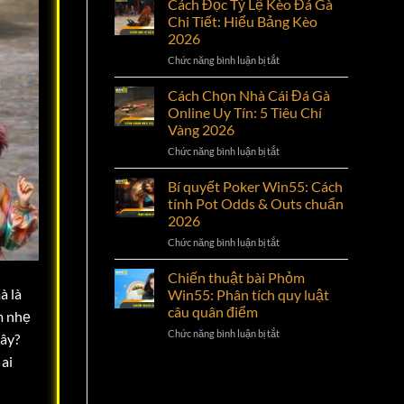
Tiếp
Cách Đọc Tỷ Lệ Kèo Đá Gà
đá
Thomo
Chi Tiết: Hiểu Bảng Kèo
gà
&
2026
cựa
Kèo
Chức năng bình luận bị tắt
ở
dao
Thưởng
Cách
Win55:
2026
Đọc
Mẹo
Cách Chọn Nhà Cái Đá Gà
Tỷ
soi
Online Uy Tín: 5 Tiêu Chí
Lệ
chiến
Vàng 2026
Kèo
kê
Chức năng bình luận bị tắt
ở
Đá
chuẩn
Cách
Gà
2026
Chọn
Chi
Bí quyết Poker Win55: Cách
Nhà
Tiết:
tính Pot Odds & Outs chuẩn
Cái
Hiểu
2026
Đá
Bảng
Chức năng bình luận bị tắt
ở
Gà
Kèo
Bí
Online
2026
quyết
Uy
Chiến thuật bài Phỏm
Poker
Tín:
à là
Win55: Phân tích quy luật
Win55:
5
câu quân điểm
m nhẹ
Cách
Tiêu
Chức năng bình luận bị tắt
ở
tính
Chí
iây?
Chiến
Pot
Vàng
 ai
thuật
Odds
2026
bài
&
Phỏm
Outs