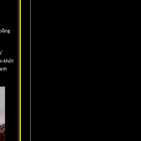
 bằng
n”
ân khởi
mạnh