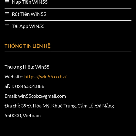
Nạp Tiền WIN55
Rút Tiền WIN55
Tải App WIN55
THÔNG TIN LIÊN HỆ
Thương Hiệu: Win55
Website:
https://win55.co.bz/
SĐT: 0346.501.886
Email:
win55cobz@gmail.com
Địa chỉ: 39 Đ. Hóa Mỹ, Khuê Trung, Cẩm Lệ, Đà Nẵng
550000, Vietnam