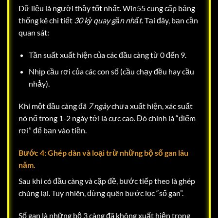
Dữ liệu là người thầy tốt nhất. Win55 cung cấp bảng
thống kê chi tiết
30 kỳ quay gần nhất
. Tại đây, bạn cần
quan sát:
Tần suất xuất hiện của các đầu càng từ 0 đến 9.
Nhịp cầu rơi của các con số (cầu chạy đều hay cầu
nhảy).
Khi một đầu càng đã
7 ngày
chưa xuất hiện, xác suất
nó nổ trong 1-2 ngày tới là cực cao. Đó chính là “điểm
rơi” để bạn vào tiền.
Bước 4: Ghép dàn và loại trừ những bộ số gan lâu
năm.
Sau khi có đầu càng và cặp đề, bước tiếp theo là ghép
chúng lại. Tuy nhiên, đừng quên bước lọc “số gan”.
Số gan là những bộ 3 càng đã không xuất hiện trong