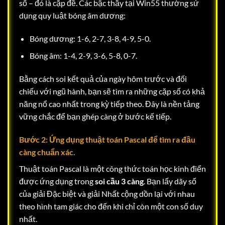
số – đó là cặp đề. Các bậc thầy tại Win55 thường sử
dụng quy luật bóng âm dương:
Bóng dương: 1-6, 2-7, 3-8, 4-9, 5-0.
Bóng âm: 1-4, 2-9, 3-6, 5-8, 0-7.
Bằng cách soi kết quả của ngày hôm trước và đối
chiếu với ngũ hành, bạn sẽ tìm ra những cặp số có khả
năng nổ cao nhất trong kỳ tiếp theo. Đây là nền tảng
vững chắc để bạn ghép càng ở bước kế tiếp.
Bước 2: Ứng dụng thuật toán Pascal để tìm ra đầu
càng chuẩn xác.
Thuật toán Pascal là một công thức toán học kinh điển
được ứng dụng trong
soi cầu 3 càng
. Bạn lấy dãy số
của giải Đặc biệt và giải Nhất cộng dồn lại với nhau
theo hình tam giác cho đến khi chỉ còn một con số duy
nhất.