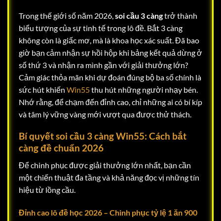
Trong thế giới số năm 2026,
soi cầu 3 càng
trở thành
biểu tượng của sự tinh tế trong lô đề. Bắt 3 càng
không còn là giấc mơ, mà là khoa học xác suất. Đã bao
giờ bạn cảm nhận sự hồi hộp khi bảng kết quả dừng ở
số thứ 3 và nhận ra mình gần với giải thưởng lớn?
Cảm giác thỏa mãn khi dự đoán đúng bộ ba số chính là
sức hút khiến
Win55
thu hút những người nhạy bén.
Nhớ rằng, để chạm đến đỉnh cao, chỉ những ai có bí kíp
và tâm lý vững vàng mới vượt qua được thử thách.
Bí quyết soi cầu 3 càng Win55: Cách bắt
càng đề chuẩn 2026
Để chinh phục được giải thưởng lớn nhất, bạn cần
một chiến thuật đa tầng và khả năng đọc vị những tín
hiệu từ lồng cầu.
Đỉnh cao lô đề học 2026 – Chinh phục tỷ lệ 1 ăn 900