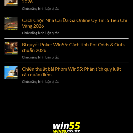
Tiếp
2026
gà
Thomo
Chức năng bình luận bị tắt
ở
cựa
&
Cách
dao
Kèo
Đọc
Cách Chọn Nhà Cái Đá Gà Online Uy Tín: 5 Tiêu Chí
Win55:
Thưởng
Tỷ
Mẹo
Vàng 2026
2026
Lệ
soi
Chức năng bình luận bị tắt
ở
Kèo
chiến
Cách
Đá
kê
Chọn
Bí quyết Poker Win55: Cách tính Pot Odds & Outs
Gà
chuẩn
Nhà
Chi
chuẩn 2026
2026
Cái
Tiết:
Chức năng bình luận bị tắt
ở
Đá
Hiểu
Bí
Gà
Bảng
quyết
Chiến thuật bài Phỏm Win55: Phân tích quy luật
Online
Kèo
Poker
Uy
câu quân điểm
2026
Win55:
Tín:
Chức năng bình luận bị tắt
ở
Cách
5
Chiến
tính
Tiêu
thuật
Pot
Chí
bài
Odds
Vàng
Phỏm
&
2026
Win55:
Outs
Phân
chuẩn
tích
2026
quy
luật
câu