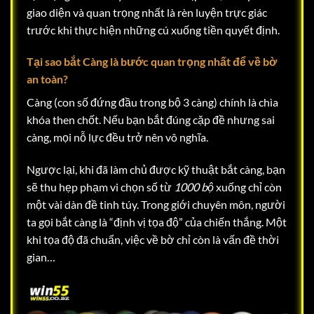
giao diện và quan trọng nhất là rèn luyện trực giác
trước khi thực hiện những cú xuống tiền quyết định.
Tại sao bắt Càng là bước quan trọng nhất để về bờ
an toàn?
Càng (con số đứng đầu trong bộ 3 càng) chính là chìa
khóa then chốt. Nếu bạn bắt đúng cặp đề nhưng sai
càng, mọi nỗ lực đều trở nên vô nghĩa.
Ngược lại, khi đã làm chủ được kỹ thuật bắt càng, bạn
sẽ thu hẹp phạm vi chọn số từ
1000 bộ
xuống chỉ còn
một vài dàn đề tinh túy. Trong giới chuyên môn, người
ta gọi bắt càng là “định vị tọa độ” của chiến thắng. Một
khi tọa độ đã chuẩn, việc về bờ chỉ còn là vấn đề thời
gian…