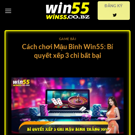
Bỏ
ĐĂNG KÝ
qua
nội
dung
GAME BÀI
Cách chơi Mậu Binh Win55: Bí
quyết xếp 3 chi bất bại