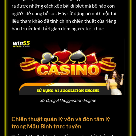
ra được những cách xếp bài dị biệt mà bộ não con
người dễ dàng bỏ sót. Hãy sử dụng nó như một tài
liệu tham khảo để tinh chỉnh chiến thuật của riêng
bạn trước khi thời gian đếm ngược kết thúc.
Sử dụng AI Suggestion Engine
Chiến thuật quản lý vốn và đòn tâm lý
trong Mậu Binh trực tuyến