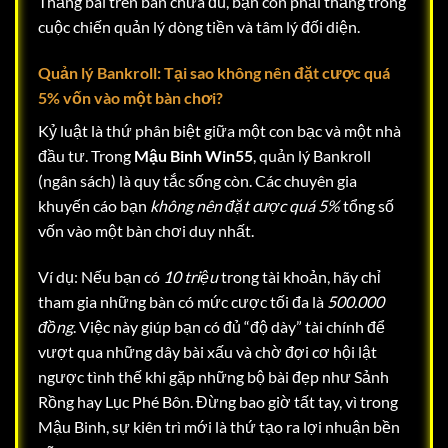
Thắng bài trên bàn chưa đủ, bạn còn phải thắng trong
cuộc chiến quản lý dòng tiền và tâm lý đối diện.
Quản lý Bankroll: Tại sao không nên đặt cược quá
5% vốn vào một bàn chơi?
Kỷ luật là thứ phân biệt giữa một con bạc và một nhà
đầu tư. Trong
Mậu Binh Win55
, quản lý Bankroll
(ngân sách) là quy tắc sống còn. Các chuyên gia
khuyến cáo bạn
không nên đặt cược quá 5%
tổng số
vốn vào một bàn chơi duy nhất.
Ví dụ: Nếu bạn có
10 triệu
trong tài khoản, hãy chỉ
tham gia những bàn có mức cược tối đa là
500.000
đồng
. Việc này giúp bạn có đủ “độ dày” tài chính để
vượt qua những dây bài xấu và chờ đợi cơ hội lật
ngược tình thế khi gặp những bộ bài đẹp như Sảnh
Rồng hay Lục Phé Bôn. Đừng bao giờ tất tay, vì trong
Mậu Binh, sự kiên trì mới là thứ tạo ra lợi nhuận bền