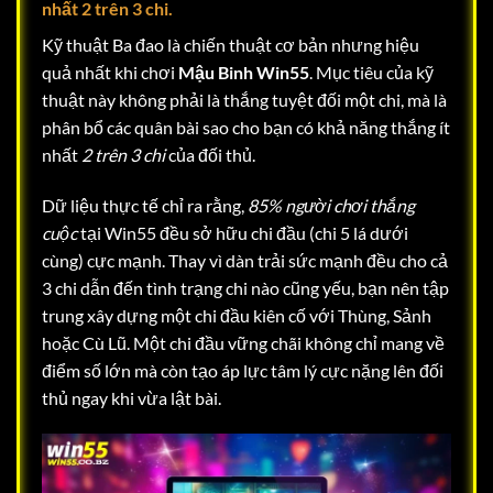
nhất 2 trên 3 chi.
Kỹ thuật Ba đao là chiến thuật cơ bản nhưng hiệu
quả nhất khi chơi
Mậu Binh Win55
. Mục tiêu của kỹ
thuật này không phải là thắng tuyệt đối một chi, mà là
phân bổ các quân bài sao cho bạn có khả năng thắng ít
nhất
2 trên 3 chi
của đối thủ.
Dữ liệu thực tế chỉ ra rằng,
85% người chơi thắng
cuộc
tại Win55 đều sở hữu chi đầu (chi 5 lá dưới
cùng) cực mạnh. Thay vì dàn trải sức mạnh đều cho cả
3 chi dẫn đến tình trạng chi nào cũng yếu, bạn nên tập
trung xây dựng một chi đầu kiên cố với Thùng, Sảnh
hoặc Cù Lũ. Một chi đầu vững chãi không chỉ mang về
điểm số lớn mà còn tạo áp lực tâm lý cực nặng lên đối
thủ ngay khi vừa lật bài.