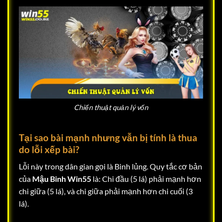
Chiến thuật quản lý vốn
Tại sao bài mạnh nhưng vẫn bị tính là thua
do lỗi xếp bài?
Lỗi này trong dân gian gọi là Binh lủng. Quy tắc cơ bản
của
Mậu Binh Win55
là: Chi đầu (5 lá) phải mạnh hơn
chi giữa (5 lá), và chi giữa phải mạnh hơn chi cuối (3
lá).