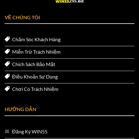
câu
quân
điểm
VỀ CHÚNG TÔI
Chăm Sóc Khách Hàng
Miễn Trừ Trách Nhiệm
Chích Sách Bảo Mật
Điều Khoản Sự Dụng
Chơi Có Trách Nhiệm
HƯỚNG DẪN
Đăng Ký WIN55